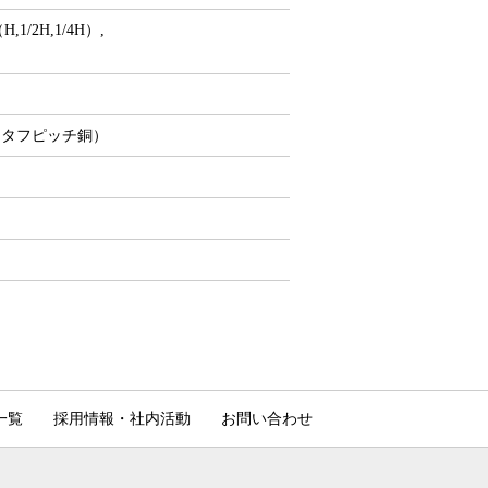
H,1/2H,1/4H）,
0P（タフピッチ銅）
一覧
採用情報・社内活動
お問い合わせ