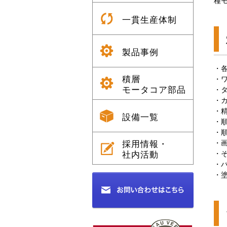
種
一貫生産体制
製品事例
・
積層
・
モータコア部品
・
・
・精
設備一覧
・
・
採用情報・
・
社内活動
・
・
・