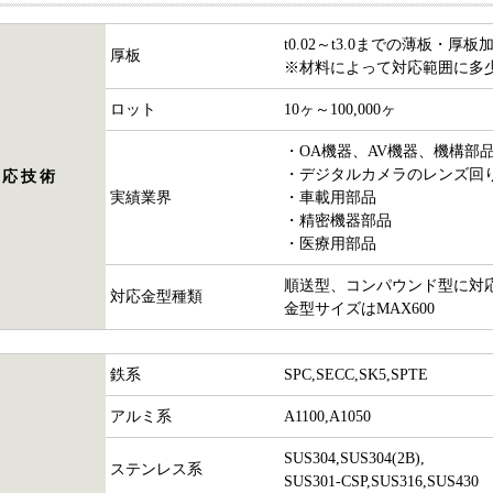
t0.02～t3.0までの薄板・厚板
厚板
※材料によって対応範囲に多
ロット
10ヶ～100,000ヶ
・OA機器、AV機器、機構部
・デジタルカメラのレンズ回
対応技術
実績業界
・車載用部品
・精密機器部品
・医療用部品
順送型、コンパウンド型に対
対応金型種類
金型サイズはMAX600
鉄系
SPC,SECC,SK5,SPTE
アルミ系
A1100,A1050
SUS304,SUS304(2B),
ステンレス系
SUS301-CSP,SUS316,SUS430