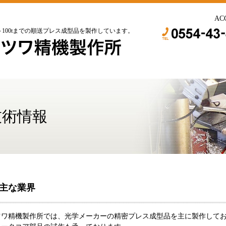
AC
100tまでの順送プレス成型品を製作しています。
技術情報
主な業界
ツワ精機製作所では、光学メーカーの精密プレス成型品を主に製作して