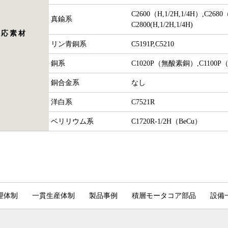
C2600（H,1/2H,1/4H）,C2680（
真鍮系
C2800(H,1/2H,1/4H)
対応素材
リン青銅系
C5191P,C5210
銅系
C1020P（無酸素銅）,C110
銅合金系
なし
洋白系
C7521R
ベリリウム系
C1720R-1/2H（BeCu）
理体制
一貫生産体制
製品事例
積層モータコア部品
設備