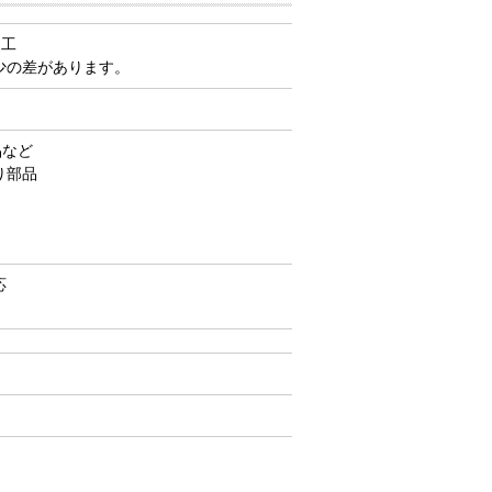
加工
少の差があります。
品など
り部品
応